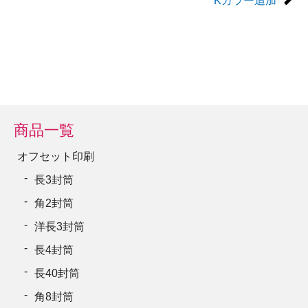
Kカラー追加
商品一覧
オフセット印刷
長3封筒
角2封筒
洋長3封筒
長4封筒
長40封筒
角8封筒