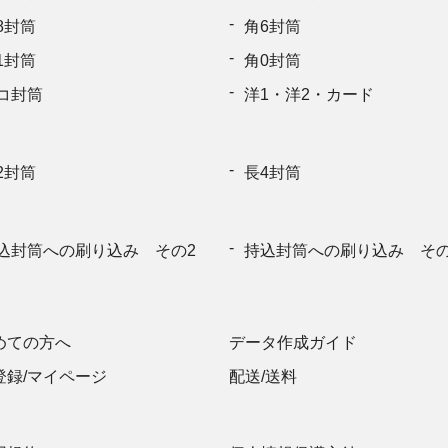
9000
8封筒
角6封筒
1封筒
角0封筒
9500
コ封筒
洋1・洋2・カード
10000
2封筒
長4封筒
込封筒への刷り込み その2
持込封筒への刷り込み その
めての方へ
データ作成ガイド
登録/マイページ
配送/送料