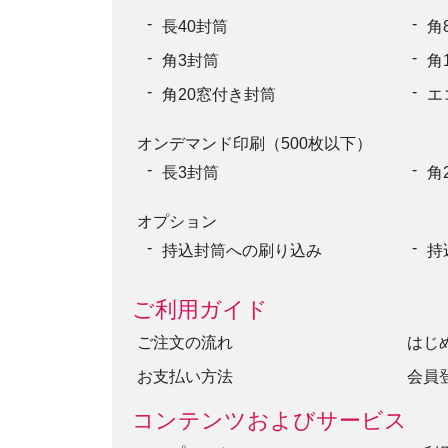
長40封筒
角
角3封筒
角
角20窓付き封筒
エ
オンデマンド印刷（500枚以下）
長3封筒
角
オプション
持込封筒への刷り込み
持
ご利用ガイド
ご注文の流れ
はじ
お支払い方法
会員
コンテンツおよびサービス