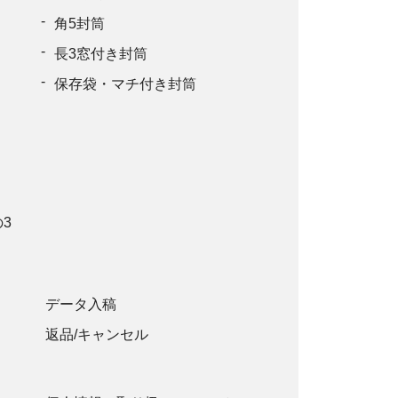
152,790円
角5封筒
長3窓付き封筒
162,360円
保存袋・マチ付き封筒
169,070円
3
データ入稿
返品/キャンセル