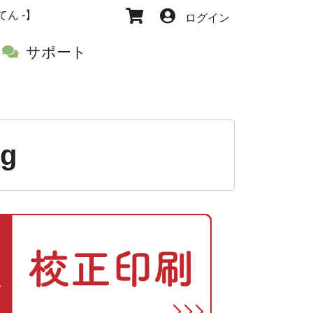
てん -】
ログイン
サポート
g