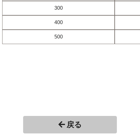
300
400
500
戻る