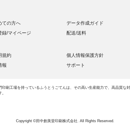
めての方へ
データ作成ガイド
登録/マイページ
配送/送料
用規約
個人情報保護方針
情報
サポート
門印刷工場を持っているふうとうごてんは、その高い生産能力で、高品質な
す。
Copyright ©
田中創美堂印刷株式会社
. All Rights Reserved.