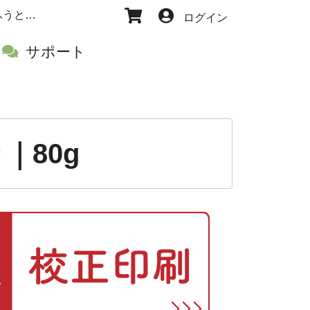
オンデマンド印刷（500枚以下） - 長4封筒 - ブルー_郵便枠あり_テープ付き｜80g | 封筒印刷は【封筒御殿 - ふうとうごてん -】
ログイン
サポート
｜80g