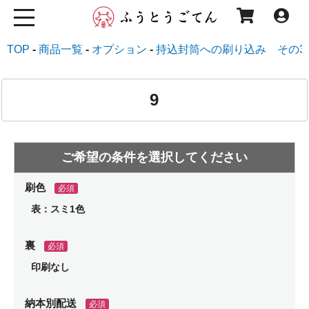
TOP
商品一覧
オプション
持込封筒への刷り込み その3
9
刷色
必須
表：スミ1色
裏
必須
印刷なし
納本別配送
必須