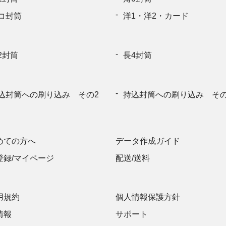
950
コ封筒
洋1・洋2・カード
1000
2封筒
長4封筒
1050
1100
込封筒への刷り込み その2
持込封筒への刷り込み その
1150
1200
めての方へ
データ作成ガイド
1250
登録/マイページ
配送/送料
1300
1350
用規約
個人情報保護方針
情報
サポート
1400