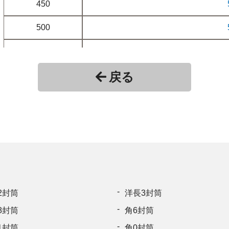
450
500
550
600
戻る
650
700
750
800
850
2封筒
洋長3封筒
8封筒
角6封筒
900
1封筒
角0封筒